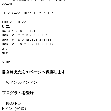
Z2=Z0:
IF Z1>=Z2 THEN:STOP:ENDIF:
FOR Z1 TO Z2:
R:Z1:
BC:3-4,7-8,11-12:
UPD::V1:2:2:R:7:3:R:8:4::
UPD::V1:6:2:R:7:7:R:8:8::
UPD::V1:10:2:R:7:11:R:8:12::
W:Z1::
NEXT:
STOP:
書き終えたら99ページへ保存します
Wドン99ドンドン
プログラムを登録
PROドン
Eドン（登録）