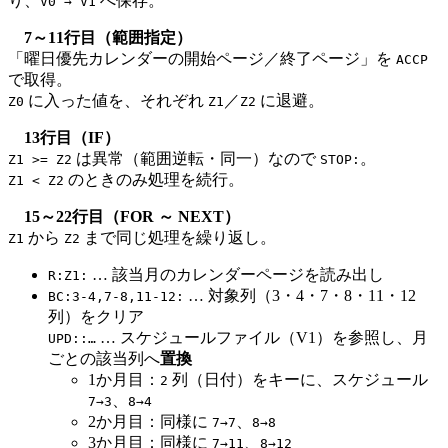
り、
へ保存。
V0 → V1
7～11行目（範囲指定）
「曜日優先カレンダーの開始ページ／終了ページ」を
ACCP
で取得。
に入った値を、それぞれ
／
に退避。
Z0
Z1
Z2
13行目（IF）
は異常（範囲逆転・同一）なので
。
Z1 >= Z2
STOP:
のときのみ処理を続行。
Z1 < Z2
15～22行目（FOR ～ NEXT）
から
まで同じ処理を繰り返し。
Z1
Z2
… 該当月のカレンダーページを読み出し
R:Z1:
… 対象列（3・4・7・8・11・12
BC:3-4,7-8,11-12:
列）をクリア
… スケジュールファイル（V1）を参照し、月
UPD::…
ごとの該当列へ
置換
1か月目：
列（日付）をキーに、スケジュール
2
、
7→3
8→4
2か月目：同様に
、
7→7
8→8
3か月目：同様に
、
7→11
8→12