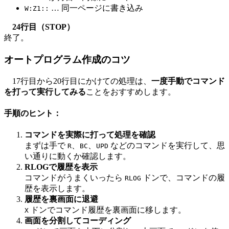
… 同一ページに書き込み
W:Z1::
24行目（STOP）
終了。
オートプログラム作成のコツ
17行目から20行目にかけての処理は、
一度手動でコマンド
を打って実行してみる
ことをおすすめします。
手順のヒント：
コマンドを実際に打って処理を確認
まずは手で
、
、
などのコマンドを実行して、思
R
BC
UPD
い通りに動くか確認します。
RLOGで履歴を表示
コマンドがうまくいったら
ドンで、コマンドの履
RLOG
歴を表示します。
履歴を裏画面に退避
ドンでコマンド履歴を裏画面に移します。
X
画面を分割してコーディング