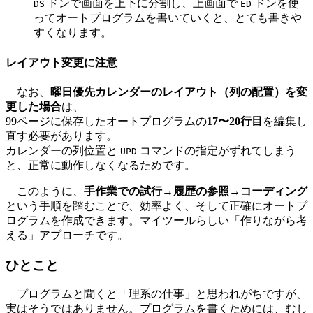
ドンで画面を上下に分割し、上画面で
ドンを使
DS
ED
ってオートプログラムを書いていくと、とても書きや
すくなります。
レイアウト変更に注意
なお、
曜日優先カレンダーのレイアウト（列の配置）を変
更した場合
は、
99ページに保存したオートプログラムの
17〜20行目
を編集し
直す必要があります。
カレンダーの列位置と
コマンドの指定がずれてしまう
UPD
と、正常に動作しなくなるためです。
このように、
手作業での試行→履歴の参照→コーディング
という手順を踏むことで、効率よく、そして正確にオートプ
ログラムを作成できます。マイツールらしい「作りながら考
える」アプローチです。
ひとこと
プログラムと聞くと「理系の仕事」と思われがちですが、
実はそうではありません。プログラムを書くためには、むし