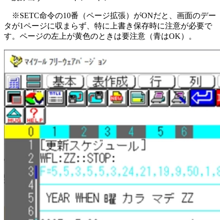
※SETC命令の10番（ページ拡張）がONだと、画面のデー
タが1ページに収まらず、特に上書き保存時に注意が必要で
す。ページの左上が黄色のときは要注意（青はOK）。